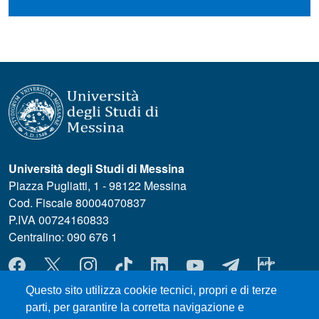
Università degli Studi di Messina
Piazza Pugliatti, 1 - 98122 Messina
Cod. Fiscale 80004070837
P.IVA 00724160833
Centralino: 090 676 1
MENÙ SOCIAL
Questo sito utilizza cookie tecnici, propri e di terze
parti, per garantire la corretta navigazione e
MENÙ FOOTER 1
Esami