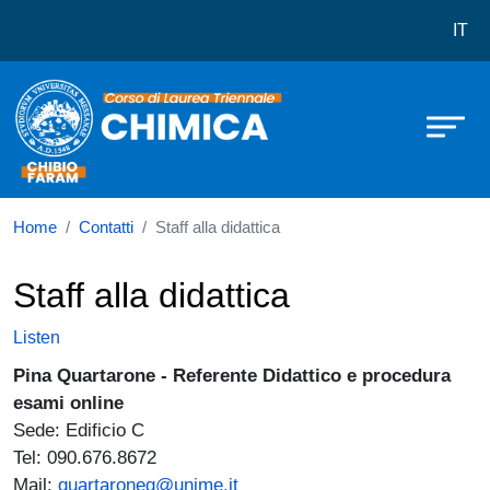
Corso di laurea in Chimica
Skip to main content
IT
Home
Contatti
Staff alla didattica
Staff alla didattica
Listen
Pina
Quartarone - Referente Didattico e procedura
esami online
Sede: Edificio C
Tel: 090.676.8672
Mail:
quartaroneg@unime.it