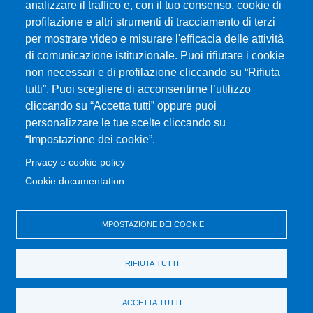
analizzare il traffico e, con il tuo consenso, cookie di
Privacy and cookie policy
profilazione e altri strumenti di tracciamento di terzi
Modulistica
per mostrare video e misurare l'efficacia delle attività
Prenotazione Aule e Laboratori Didattici
di comunicazione istituzionale. Puoi rifiutare i cookie
Accessibility statement
non necessari e di profilazione cliccando su “Rifiuta
Orientamento
tutti”. Puoi scegliere di acconsentirne l’utilizzo
cliccando su “Accetta tutti” oppure puoi
Segreteria studenti
personalizzare le tue scelte cliccando su
Studenti UNIME
“Impostazione dei cookie”.
Privacy e cookie policy
MENÙ FOOTER 2
CHImiCa una buona scelta
Cookie documentation
Transparent administration
Disposizioni in materia di STAGE e TIROCINI
IMPOSTAZIONE DEI COOKIE
Ritiro attestati
Valutazione della Didattica
RIFIUTA TUTTI
Change your mind on cookies
Home Dipartimento
ACCETTA TUTTI