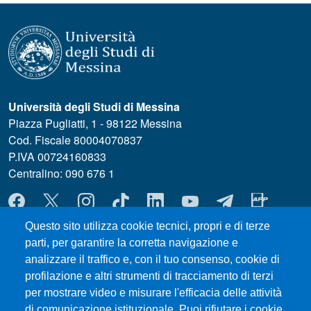
Università degli Studi di Messina
Piazza Pugliatti, 1 - 98122 Messina
Cod. Fiscale 80004070837
P.IVA 00724160833
Centralino: 090 676 1
MENÙ SOCIAL
Questo sito utilizza cookie tecnici, propri e di terze
parti, per garantire la corretta navigazione e
MENÙ FOOTER 1
Esami
analizzare il traffico e, con il tuo consenso, cookie di
Privacy and cookie policy
profilazione e altri strumenti di tracciamento di terzi
Modulistica
per mostrare video e misurare l'efficacia delle attività
Prenotazione Aule e Laboratori Didattici
di comunicazione istituzionale. Puoi rifiutare i cookie