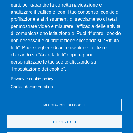
parti, per garantire la corretta navigazione e
MENÙ FOOTER 1
Esami
analizzare il traffico e, con il tuo consenso, cookie di
ERASMUS
profilazione e altri strumenti di tracciamento di terzi
Modulistica
per mostrare video e misurare l'efficacia delle attività
Prenotazione Aule e Laboratori Didattici
di comunicazione istituzionale. Puoi rifiutare i cookie
Dove ci trovi
non necessari e di profilazione cliccando su “Rifiuta
tutti”. Puoi scegliere di acconsentirne l’utilizzo
Orientamento
cliccando su “Accetta tutti” oppure puoi
Segreteria studenti
personalizzare le tue scelte cliccando su
Studenti UNIME
“Impostazione dei cookie”.
Privacy e cookie policy
MENÙ FOOTER 2
CHImiCa una buona scelta
Cookie documentation
UniMeSTONE
Disposizioni in materia di STAGE e TIROCINI
IMPOSTAZIONE DEI COOKIE
Ritiro attestati
Valutazione della Didattica
RIFIUTA TUTTI
Parti Sociali
Home Dipartimento