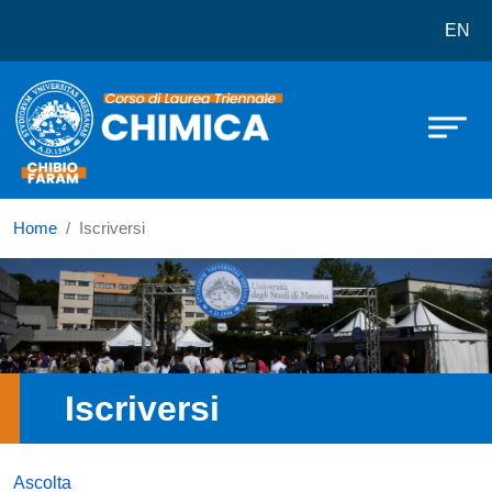
Corso di laurea in Chimica
Salta al contenuto principale
EN
Home
Iscriversi
Immagine
Iscriversi
Ascolta