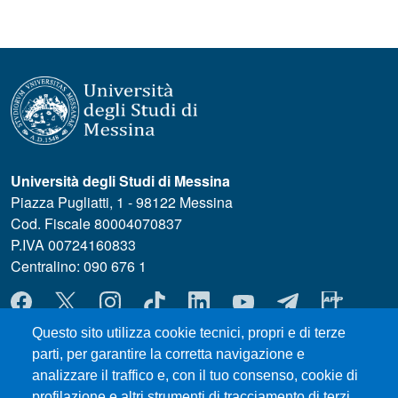
Università degli Studi di Messina
Piazza Pugliatti, 1 - 98122 Messina
Cod. Fiscale 80004070837
P.IVA 00724160833
Centralino: 090 676 1
MENÙ SOCIAL
Questo sito utilizza cookie tecnici, propri e di terze
parti, per garantire la corretta navigazione e
MENÙ FOOTER 1
Esami
analizzare il traffico e, con il tuo consenso, cookie di
ERASMUS
profilazione e altri strumenti di tracciamento di terzi