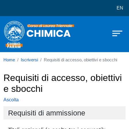
Corso di laurea in Chimica
Salta al contenuto principale
EN
Home
Iscriversi
Requisiti di accesso, obiettivi e sbocchi
Requisiti di accesso, obiettivi
e sbocchi
Ascolta
Requisiti di ammissione