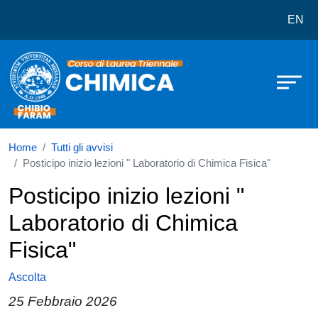
Corso di laurea in Chimica
Salta al contenuto principale
EN
Home
Tutti gli avvisi
Posticipo inizio lezioni " Laboratorio di Chimica Fisica"
Posticipo inizio lezioni "
Laboratorio di Chimica
Fisica"
Ascolta
25 Febbraio 2026