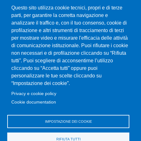
Questo sito utilizza cookie tecnici, propri e di terze
parti, per garantire la corretta navigazione e
MENÙ FOOTER 1
Esami
analizzare il traffico e, con il tuo consenso, cookie di
ERASMUS
profilazione e altri strumenti di tracciamento di terzi
Modulistica
per mostrare video e misurare l'efficacia delle attività
Prenotazione Aule e Laboratori Didattici
di comunicazione istituzionale. Puoi rifiutare i cookie
Dove ci trovi
non necessari e di profilazione cliccando su “Rifiuta
tutti”. Puoi scegliere di acconsentirne l’utilizzo
Orientamento
cliccando su “Accetta tutti” oppure puoi
Segreteria studenti
personalizzare le tue scelte cliccando su
Studenti UNIME
“Impostazione dei cookie”.
Privacy e cookie policy
MENÙ FOOTER 2
CHImiCa una buona scelta
Cookie documentation
UniMeSTONE
Disposizioni in materia di STAGE e TIROCINI
IMPOSTAZIONE DEI COOKIE
Ritiro attestati
Valutazione della Didattica
RIFIUTA TUTTI