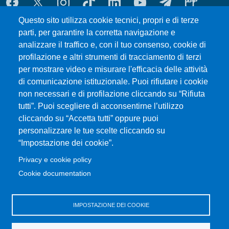
MENÙ SOCIAL
Questo sito utilizza cookie tecnici, propri e di terze
parti, per garantire la corretta navigazione e
MENÙ FOOTER 1
Esami
analizzare il traffico e, con il tuo consenso, cookie di
ERASMUS
profilazione e altri strumenti di tracciamento di terzi
Modulistica
per mostrare video e misurare l'efficacia delle attività
Prenotazione Aule e Laboratori Didattici
di comunicazione istituzionale. Puoi rifiutare i cookie
Dove ci trovi
non necessari e di profilazione cliccando su “Rifiuta
tutti”. Puoi scegliere di acconsentirne l’utilizzo
Orientamento
cliccando su “Accetta tutti” oppure puoi
Segreteria studenti
personalizzare le tue scelte cliccando su
Studenti UNIME
“Impostazione dei cookie”.
Privacy e cookie policy
MENÙ FOOTER 2
CHImiCa una buona scelta
Cookie documentation
UniMeSTONE
Disposizioni in materia di STAGE e TIROCINI
IMPOSTAZIONE DEI COOKIE
Ritiro attestati
Valutazione della Didattica